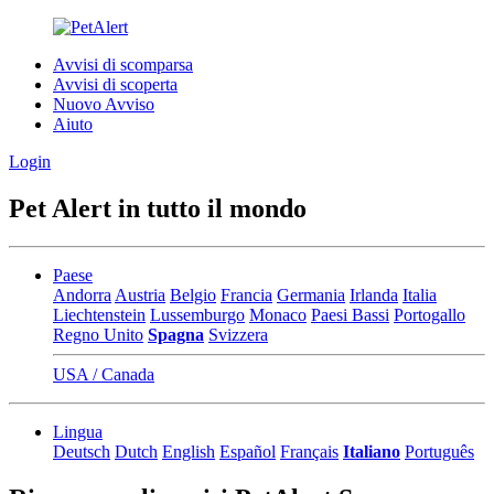
Avvisi di scomparsa
Avvisi di scoperta
Nuovo Avviso
Aiuto
Login
Pet Alert in tutto il mondo
Paese
Andorra
Austria
Belgio
Francia
Germania
Irlanda
Italia
Liechtenstein
Lussemburgo
Monaco
Paesi Bassi
Portogallo
Regno Unito
Spagna
Svizzera
USA / Canada
Lingua
Deutsch
Dutch
English
Español
Français
Italiano
Português