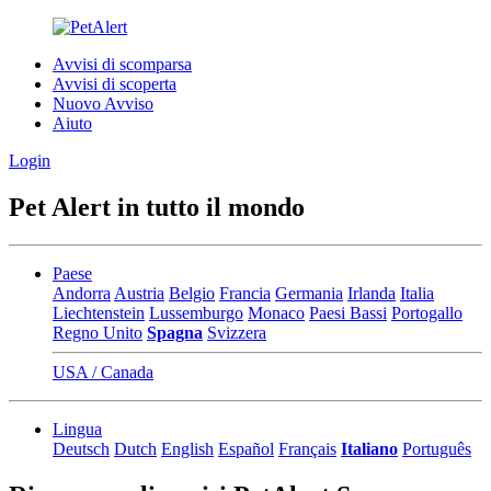
Avvisi di scomparsa
Avvisi di scoperta
Nuovo Avviso
Aiuto
Login
Pet Alert in tutto il mondo
Paese
Andorra
Austria
Belgio
Francia
Germania
Irlanda
Italia
Liechtenstein
Lussemburgo
Monaco
Paesi Bassi
Portogallo
Regno Unito
Spagna
Svizzera
USA / Canada
Lingua
Deutsch
Dutch
English
Español
Français
Italiano
Português