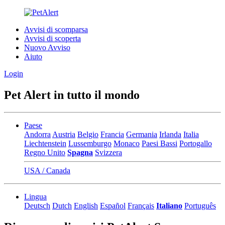
Avvisi di scomparsa
Avvisi di scoperta
Nuovo Avviso
Aiuto
Login
Pet Alert in tutto il mondo
Paese
Andorra
Austria
Belgio
Francia
Germania
Irlanda
Italia
Liechtenstein
Lussemburgo
Monaco
Paesi Bassi
Portogallo
Regno Unito
Spagna
Svizzera
USA / Canada
Lingua
Deutsch
Dutch
English
Español
Français
Italiano
Português