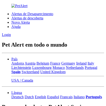
Alertas de Desaparecimento
Alertas de descoberta
Novo Alerta
Ajuda
Login
Pet Alert em todo o mundo
País
Andorra
Austria
Belgium
France
Germany
Ireland
Italy
Liechtenstein
Luxembourg
Monaco
Netherlands
Portugal
Spain
Switzerland
United Kingdom
USA / Canada
Língua
Deutsch
Dutch
English
Español
Français
Italiano
Português