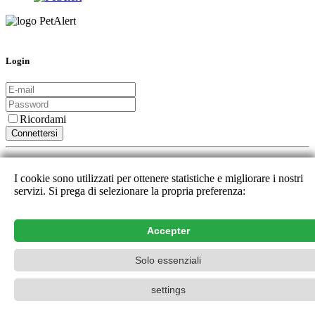
Login
Ricordami
Connettersi
Oppure registrati tramite :
I cookie sono utilizzati per ottenere statistiche e migliorare i nostri
servizi. Si prega di selezionare la propria preferenza:
Nuovo utente
Password dimenticata
Contatto
Accepter
PetAlert La rete di ricerca ufficiale,
2015-2026
Solo essenziali
settings