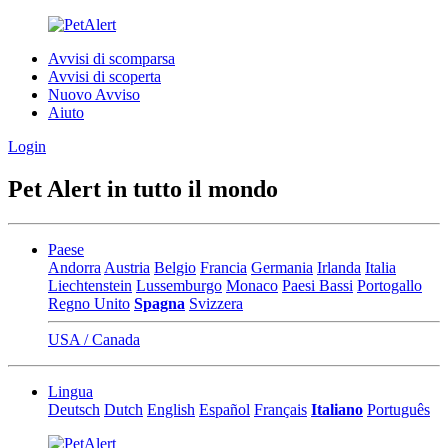
Avvisi di scomparsa
Avvisi di scoperta
Nuovo Avviso
Aiuto
Login
Pet Alert in tutto il mondo
Paese
Andorra
Austria
Belgio
Francia
Germania
Irlanda
Italia
Liechtenstein
Lussemburgo
Monaco
Paesi Bassi
Portogallo
Regno Unito
Spagna
Svizzera
USA / Canada
Lingua
Deutsch
Dutch
English
Español
Français
Italiano
Português