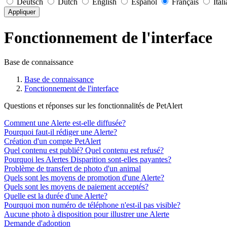
Deutsch
Dutch
English
Español
Français
Ital
Appliquer
Fonctionnement de l'interface
Base de connaissance
Base de connaissance
Fonctionnement de l'interface
Questions et réponses sur les fonctionnalités de PetAlert
Comment une Alerte est-elle diffusée?
Pourquoi faut-il rédiger une Alerte?
Création d'un compte PetAlert
Quel contenu est publié? Quel contenu est refusé?
Pourquoi les Alertes Disparition sont-elles payantes?
Problème de transfert de photo d'un animal
Quels sont les moyens de promotion d'une Alerte?
Quels sont les moyens de paiement acceptés?
Quelle est la durée d'une Alerte?
Pourquoi mon numéro de téléphone n'est-il pas visible?
Aucune photo à disposition pour illustrer une Alerte
Demande d'adoption