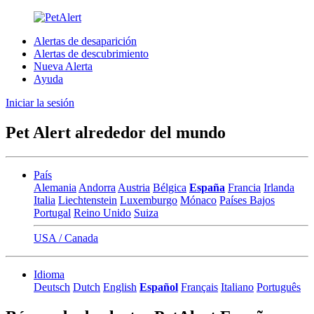
Alertas de desaparición
Alertas de descubrimiento
Nueva Alerta
Ayuda
Iniciar la sesión
Pet Alert alrededor del mundo
País
Alemania
Andorra
Austria
Bélgica
España
Francia
Irlanda
Italia
Liechtenstein
Luxemburgo
Mónaco
Países Bajos
Portugal
Reino Unido
Suiza
USA / Canada
Idioma
Deutsch
Dutch
English
Español
Français
Italiano
Português