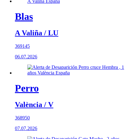
Blas
A Valiña / LU
369145
06.07.2026
Perro
València / V
368950
07.07.2026